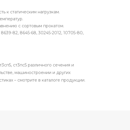
ть к статическим нагрузкам.
емператур.
авнению с сортовым прокатом.
8639-82, 8645-68, 30245-2012, 10705-80,
3сп5, ст3пс5 различного сечения и
ельстве, машиностроении и других
тиках – смотрите в каталоге продукции.