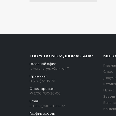
ТОО "СТАЛЬНОЙ ДВОР АСТАНА"
МЕНЮ
Головной офис
Главна
г. Астана, ул. Жетиген 11
О нас
Приёмная
Докум
8 (7172) 53-15-76
Катало
Отдел продаж
Прайс
+7 (700) 730-30-00
Завод
Email
Ваканс
astana@sd-astana.kz
Контак
График работы