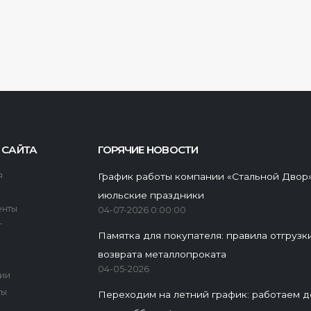
 САЙТА
ГОРЯЧИЕ НОВОСТИ
я
График работы компании «Стальной Двор»
июльские праздники
енты
04-07-2026 0:00:00
г
Памятка для покупателя: правила отгрузк
возврата металлопроката
ы
04-05-2026
ии
ты
Переходим на летний график: работаем 