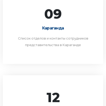
09
Караганда
Список отделов и контакты сотрудников
Караганда
представительства в Караганде
Список отделов и контакты сотрудников
ПЕРЕЙТИ
представительства в Караганде
12
Актау