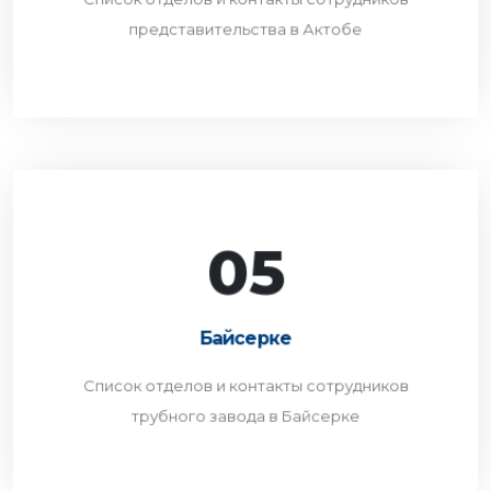
ПЕРЕЙТИ
представительства в Актобе
05
Байсерке
Список отделов и контакты сотрудников
Байсерке
трубного завода в Байсерке
Список отделов и контакты сотрудников
ПЕРЕЙТИ
трубного завода в Байсерке