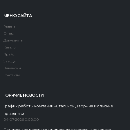
МЕНЮ САЙТА
Главная
О нас
Документы
Каталог
Прайс
Заводы
Вакансии
Контакты
ГОРЯЧИЕ НОВОСТИ
График работы компании «Стальной Двор» на июльские
праздники
04-07-2026 0:00:00
Памятка для покупателя: правила отгрузки и возврата