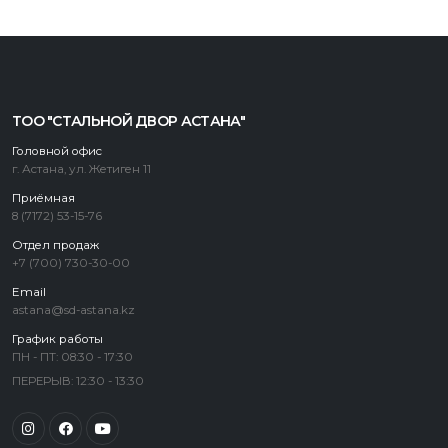
ТОО "СТАЛЬНОЙ ДВОР АСТАНА"
Головной офис
г. Астана, ул. Жетиген 11
Приёмная
8 (7172) 53-15-76
Отдел продаж
+7 (700) 730-30-00
Email
astana@sd-astana.kz
График работы
ПН - ПТ: 08:30 - 17:30
ПЕРЕРЫВ: 12:30 - 13:30