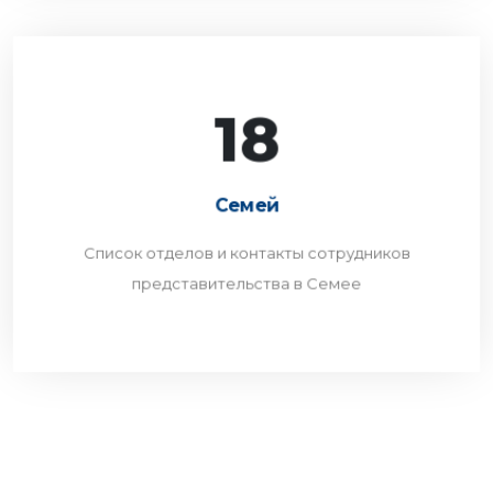
18
Семей
Список отделов и контакты сотрудников
Семей
представительства в Семее
Список отделов и контакты сотрудников
ПЕРЕЙТИ
представительства в Семее