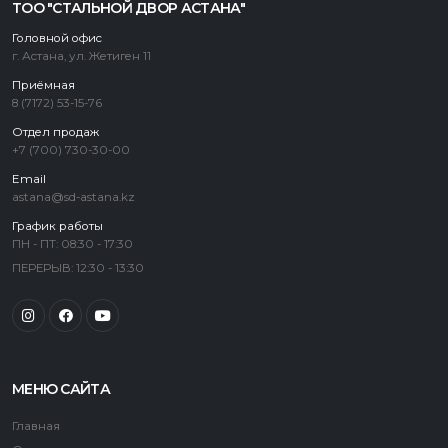
ТОО "СТАЛЬНОЙ ДВОР АСТАНА"
Головной офис
г. Астана, ул. Жетиген 11
Приёмная
8 (7172) 53-15-76
Отдел продаж
+7 (700) 730-30-00
Email
astana@sd-astana.kz
График работы
ПН - ПТ: 08:30 - 17:30
ПЕРЕРЫВ: 12:30 - 13:30
МЕНЮ САЙТА
Главная