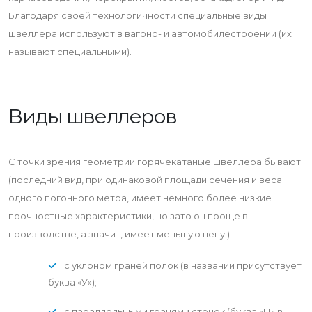
Благодаря своей технологичности специальные виды
швеллера используют в вагоно- и автомобилестроении (их
называют специальными).
Виды швеллеров
С точки зрения геометрии горячекатаные швеллера бывают
(последний вид, при одинаковой площади сечения и веса
одного погонного метра, имеет немного более низкие
прочностные характеристики, но зато он проще в
производстве, а значит, имеет меньшую цену.):
с уклоном граней полок (в названии присутствует
буква «У»);
с параллельными гранями стенок (буква «П» в