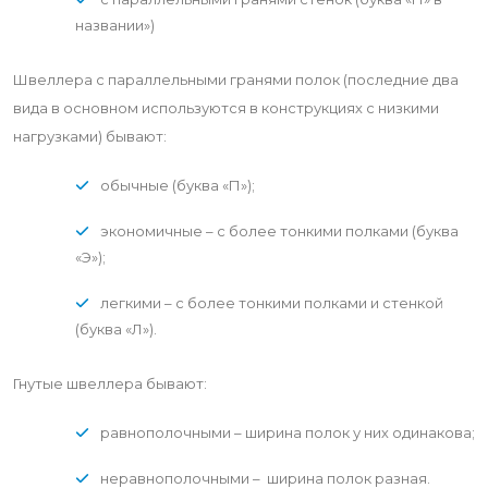
названии»)
Швеллера с параллельными гранями полок (последние два
вида в основном используются в конструкциях с низкими
нагрузками) бывают:
обычные (буква «П»);
экономичные – с более тонкими полками (буква
«Э»);
легкими – с более тонкими полками и стенкой
(буква «Л»).
Гнутые швеллера бывают:
равнополочными – ширина полок у них одинакова;
неравнополочными – ширина полок разная.