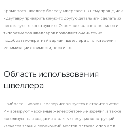
Кроме того швеллер более универсален. К нему проще, чем
к двутавру приварить какую-то другую деталь или сделать из
него какую-то конструкцию. Огромное количество видов и
типоразмеров швеллеров позволяют очень точно
подобрать конкретный вариант швеллера с точки зрения
минимизации стоимости, веса и т.д.
Область использования
швеллера
Наиболее широко швеллер используется в строительстве.
Им армируют массивные железобетонные изделия, а также
используют для создания стальных несущих конструкций –
каркасов зданий, перекрытий, мостов, эстакад, опор и т.д.