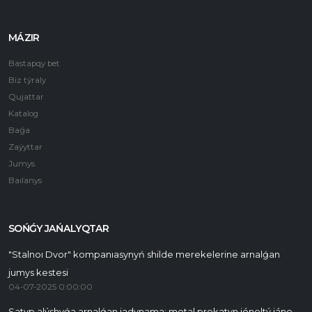
MÁZIR
Bastapqy bet
Biz týraly
Qujattar
Katalog
Baǵa
Zaýyttar
Jumys
Baılanys
SOŃǴY JAŃALYQTAR
"Stalnoı Dvor" kompanıasynyń shilde merekelerine arnalǵan
jumys kestesi
04-07-2025 0:00:00
Satyp alýshyǵa arnalǵan jadynama: metal prokatyn jóneltý jáne