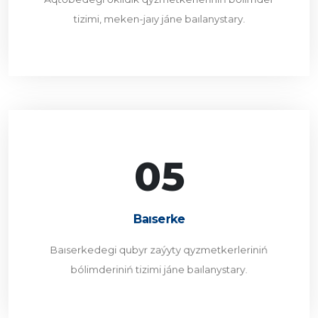
ALǴA
tizimi, meken-jaıy jáne baılanystary.
05
Baıserke
Baıserkedegi qubyr zaýyty qyzmetkerleriniń
Baıserke
bólimderiniń tizimi jáne baılanystary.
Baıserkedegi qubyr zaýyty qyzmetkerleriniń
ALǴA
bólimderiniń tizimi jáne baılanystary.