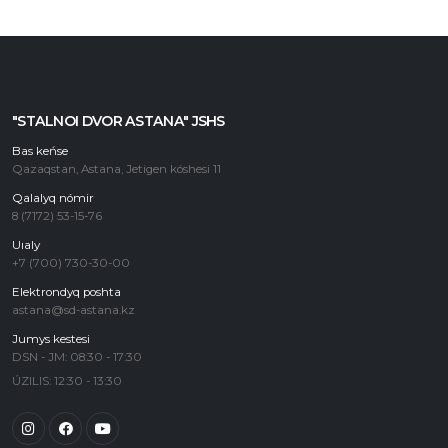
"STALNOI DVOR ASTANA" JSHS
Bas keńse
Qazaqstan, Astana, Jetigen kóshesi 11
Qalalyq nómir
8 (7172) 53-15-76
Uıaly
+7 (700) 730-30-00
Elektrondyq poshta
astana@sd-astana.kz
Jumys kestesi
DSN - JM: 08:30 - 17:30
ÚZILIS: 12:30 - 13:30