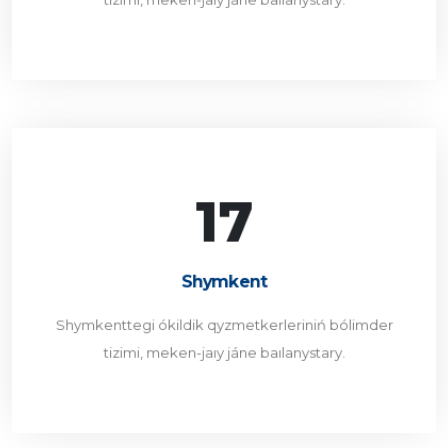
17
Shymkent
Shymkenttegi ókildik qyzmetkerleriniń bólimder
Shymkent
tizimi, meken-jaıy jáne baılanystary.
Shymkenttegi ókildik qyzmetkerleriniń bólimder
ALǴA
tizimi, meken-jaıy jáne baılanystary.