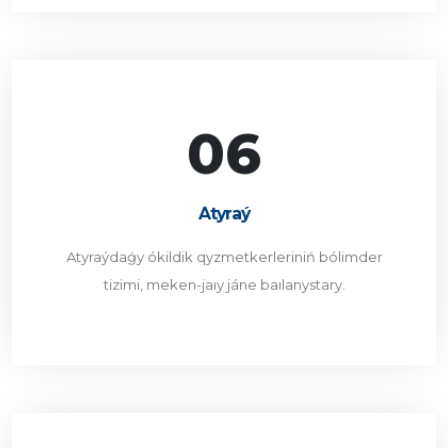
06
Atyraý
Atyraýdaǵy ókildik qyzmetkerleriniń bólimder
Atyraý
tizimi, meken-jaıy jáne baılanystary.
Atyraýdaǵy ókildik qyzmetkerleriniń bólimder
ALǴA
tizimi, meken-jaıy jáne baılanystary.