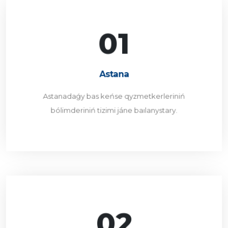
01
Astana
Astanadaǵy bas keńse qyzmetkerleriniń
Astana
bólimderiniń tizimi jáne baılanystary.
Astanadaǵy bas keńse qyzmetkerleriniń
ALǴA
bólimderiniń tizimi jáne baılanystary.
02
Almaty