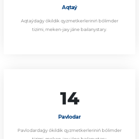
Aqtaýdaǵy ókildik qyzmetkerleriniń bólimder
Aqtaý
tizimi, meken-jaıy jáne baılanystary.
Aqtaýdaǵy ókildik qyzmetkerleriniń bólimder
ALǴA
tizimi, meken-jaıy jáne baılanystary.
14
Pavlodar
Pavlodardaǵy ókildik qyzmetkerleriniń bólimder
Pavlodar
tizimi, meken-jaıy jáne baılanystary.
Pavlodardaǵy ókildik qyzmetkerleriniń bólimder
ALǴA
tizimi, meken-jaıy jáne baılanystary.