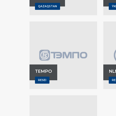
QAZAQSTAN
ÝK
TEMPO
NL
RESEI
RE