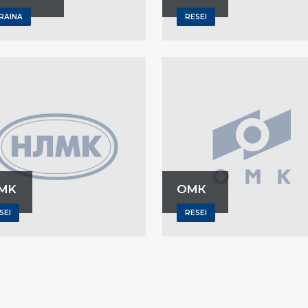
RAINA
RESEI
MK
ОМК
SEI
RESEI