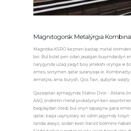
Magnıtogorsk Metalýrgıa Kombına
Magnıtka-KSRO kezinen bastap metal ónimderi 
biri. Bul bolat pen odan jasalǵan buıymdardyń eń
naryǵynda uzaq ýaqyt boıy jetekshi orynǵa ıe b
emes, sonymen qatar suranysqa ıe. Kombınattyń 
armatýra, arna, burysh, Qos Tavr, qubyrlar sıaqty
Qazaqstan aýmaǵynda Stalnoı Dvor - Astana ó
AAQ óndiretin metal prokatynyń keń assortımen
baqylaýdan ótedi, bul onyń sapasyna ǵana emes,
qatar, baǵa usynystary siz úshin jaǵymdy tosyn sy
tańdaı alasyz, sodan keıin tranzıt bólimine habar