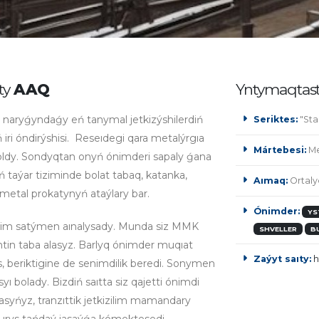
ty
AAQ
Yntymaqtast
naryǵyndaǵy eń tanymal jetkizýshilerdiń
Seriktes:
"Sta
 iri óndirýshisi. Reseıdegi qara metalýrgıa
Mártebesi:
Me
oldy. Sondyqtan onyń ónimderi sapaly ǵana
taýar tiziminde bolat tabaq, katanka,
Aımaq:
Ortaly
 metal prokatynyń ataýlary bar.
Ónimder:
YS
nim satýmen aınalysady. Munda siz MMK
SHVELLER
B
tin taba alasyz. Barlyq ónimder muqıat
Zaýyt saıty:
h
 beriktigine de senimdilik beredi. Sonymen
ı bolady. Bizdiń saıtta siz qajetti ónimdi
lasyńyz, tranzıttik jetkizilim mamandary