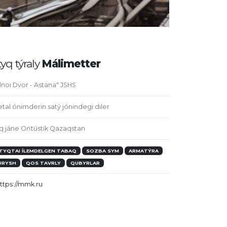
yq týraly
Málimetter
lnoı Dvor - Astana" JSHS
tal ónimderin satý jónindegi dıler
q jáne Ońtústik Qazaqstan
TYQTAI ÍLEMDELGEN TABAQ
SOZBA SYM
ARMATÝRA
URYSH
QOS TAVRLY
QUBYRLAR
ttps://mmk.ru