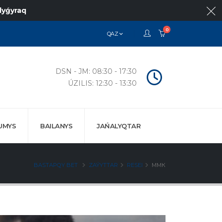
lyǵyraq
0
QAZ
DSN - JM: 08:30 - 17:30
ÚZILIS: 12:30 - 13:30
UMYS
BAILANYS
JAŃALYQTAR
BASTAPQY BET
ZAÝYTTAR
RESEI
ММК