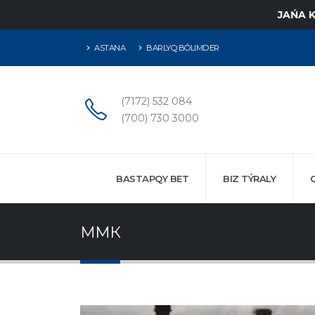
JAŃA 
ASTANA
BARLYQ BÓLIMDER
(7172) 532 084
(700) 730 3000
BASTAPQY BET
BIZ TÝRALY
ММК