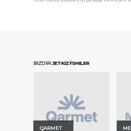
Sizdiń barlyq suraqtaryńyzǵa jaýap beredi jáne 
BIZDIŃ
JETKIZÝSHILER
QARMET
ME