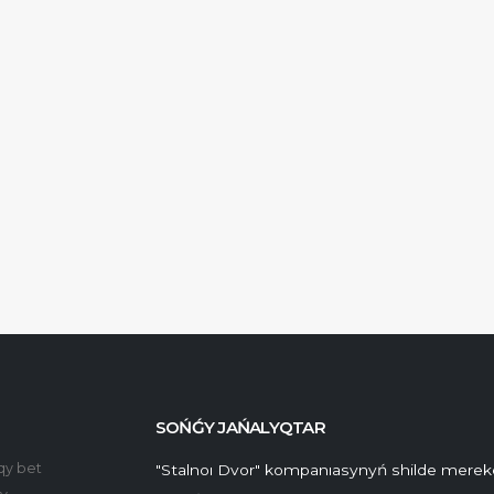
SOŃǴY JAŃALYQTAR
qy bet
"Stalnoı Dvor" kompanıasynyń shilde merek