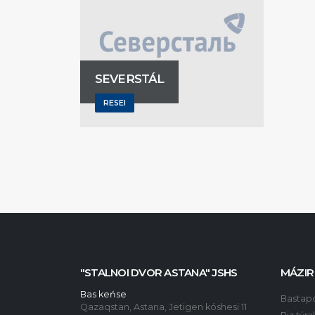
SEVERSTÁL
RESEI
"STALNOI DVOR ASTANA" JSHS
MÁZIR
Bas keńse
Bastap
Qazaqstan, Astana, Jetigen kóshesi 11