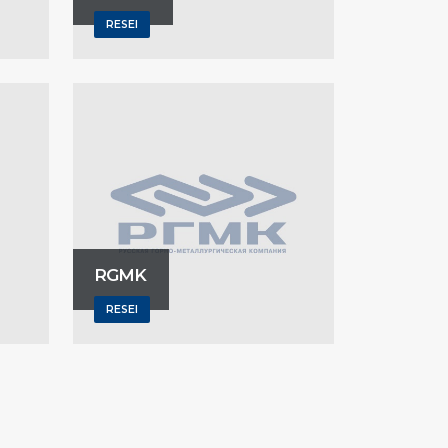
RESEI
RGMK
RESEI