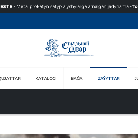
KESTE
- Metal prokatyn satyp alýshylarǵa arnalǵan jadynama -
To
QUJATTAR
KATALOG
BAǴA
ZAÝYTTAR
J