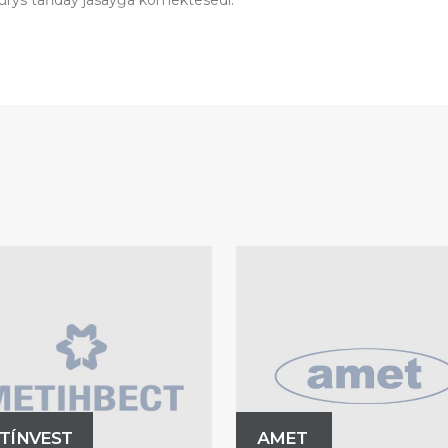
durys tańdaý jasaýǵa kómektesedi.
TÍNVEST
АМЕТ