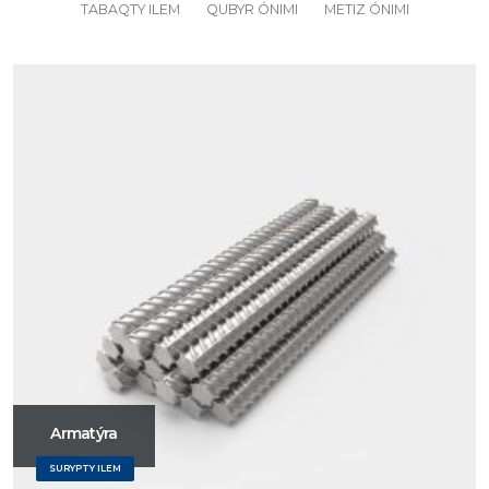
TABAQTY ILEM
QUBYR ÓNIMI
METIZ ÓNIMI
Armatýra
SURYPTY ILEM