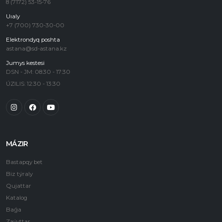
8 (7172) 53-15-76
Uıaly
+7 (700) 730-30-00
Elektrondyq poshta
astana@sd-astana.kz
Jumys kestesi
DSN - JM: 08:30 - 17:30
ÚZILIS: 12:30 - 13:30
MÁZIR
Bastapqy bet
Biz týraly
Qujattar
Katalog
Baǵa
Zaýyttar