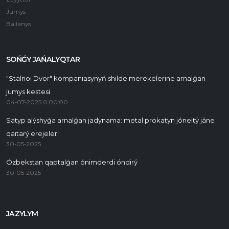
Jumys
Baılanys
SOŃǴY JAŃALYQTAR
"Stalnoı Dvor" kompanıasynyń shilde merekelerine arnalǵan
jumys kestesi
04-07-2025 0:00:00
Satyp alýshyǵa arnalǵan jadynama: metal prokatyn jóneltý jáne
qaıtarý erejeleri
30-05-2025
Ózbekstan qaptalǵan ónimderdi óndirý
30-05-2025
JAZYLYM