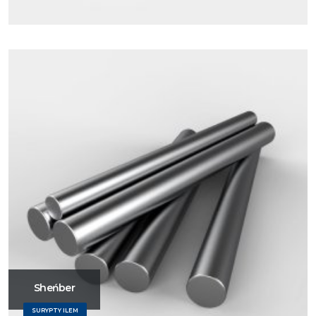
Sheńber
SURYPTY ILEM