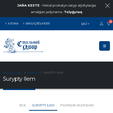
JAŃA KESTE
- Metal prokatyn satyp alýshylarǵa
arnalǵan jadynama -
Tolyǵyraq
0
ASTANA
BARLYQ BÓLIMDER
QAZ
BASTAPQY BET
KATALOG
SURYPTY ILEM
Surypty Ilem
ВСЕ
SURYPTY ILEM
PISHINDIK BUIYMDAR