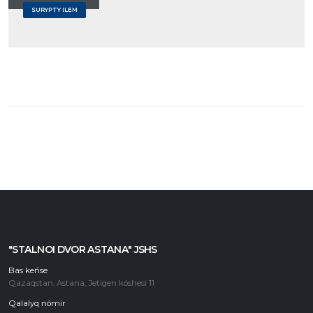
SURYPTY ILEM
"STALNOI DVOR ASTANA" JSHS
Bas keńse
Qazaqstan, Astana, Jetigen kóshesi 11
Qalalyq nómir