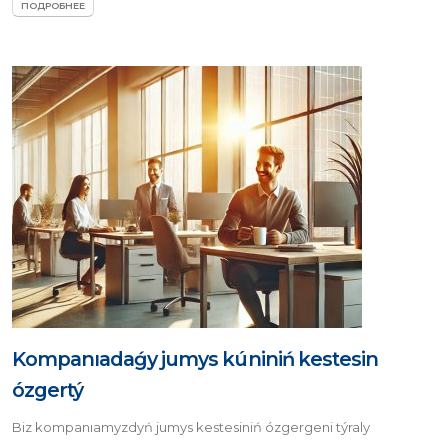
ПОДРОБНЕЕ
Kompanıadaǵy jumys kúniniń kestesin
ózgertý
Biz kompanıamyzdyń jumys kestesiniń ózgergeni týraly