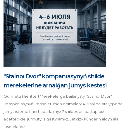
"Stalnoı Dvor" kompanıasynyń shilde
merekelerine arnalǵan jumys kestesi
Qurmetti klıentter! Merekelerge baılanysty "Stalnoı Dvor"
kompanıasynyń keńseleri men qoımalary 4-6 shilde aralyǵynda
jumys istemeıtinin habarlaımyz 7 shildeden bastap biz
ádettegideı jumysty jalǵastyramyz. Jetkizý kúnderin aldyn ala
josparlańyz.