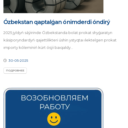
Ózbekstan qaptalǵan ónimderdi óndirý
2025 jyldyń sáýirinde Ózbekstanda bolat prokat shyǵaratyn
kásiporyndardyń qajettilikteri úshin ystyqtaı ılektelgen prokat
ımporty kóleminiń kúrt ósýi baıqaldy...
30-05-2025
ПОДРОБНЕЕ