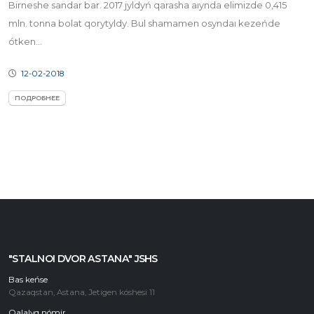
Birneshe sandar bar. 2017 jyldyń qarasha aıynda elimizde 0,415
mln. tonna bolat qorytyldy. Bul shamamen osyndaı kezeńde
ótken...
12-02-2018
ПОДРОБНЕЕ
"STALNOI DVOR ASTANA" JSHS
Bas keńse
Qazaqstan, Astana, Jetigen kóshesi 11
Qalalyq nómir