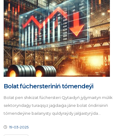
Bolat fúchersteriniń tómendeýi
Bolat pen shıkizat fúchersteri Qytaıdyń jyljymaıtyn múlik
sektoryndaǵy turaqsyz jaǵdaıǵa jáne bolat óndirisiniń
tómendeýine baılanysty quldyraýdy jalǵastyrýda...
19-03-2025