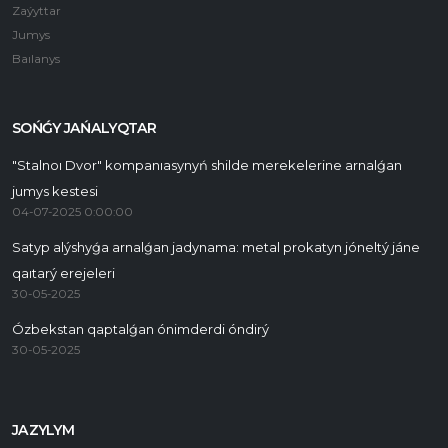
Zaýyttar
Jumys
Baılanys
SOŃǴY JAŃALYQTAR
"Stalnoı Dvor" kompanıasynyń shilde merekelerine arnalǵan
jumys kestesi
04-07-2025 0:00:00
Satyp alýshyǵa arnalǵan jadynama: metal prokatyn jóneltý jáne
qaıtarý erejeleri
30-05-2025
Ózbekstan qaptalǵan ónimderdi óndirý
30-05-2025
JAZYLYM