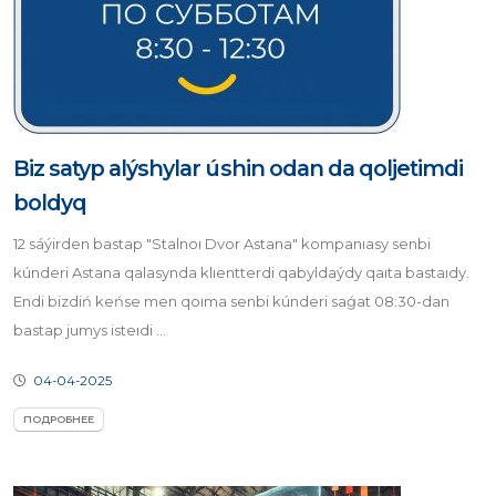
Biz satyp alýshylar úshin odan da qoljetimdi
boldyq
12 sáýirden bastap "Stalnoı Dvor Astana" kompanıasy senbi
kúnderi Astana qalasynda klıentterdi qabyldaýdy qaıta bastaıdy.
Endi bizdiń keńse men qoıma senbi kúnderi saǵat 08:30-dan
bastap jumys isteıdi ...
04-04-2025
ПОДРОБНЕЕ