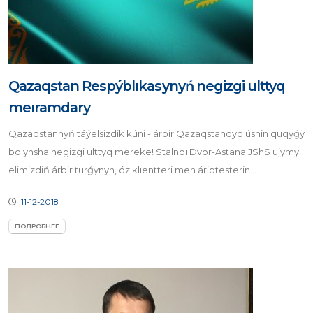
Qazaqstan Respýblıkasynyń negizgi ulttyq
meıramdary
Qazaqstannyń táýelsizdik kúni - árbir Qazaqstandyq úshin quqyǵy
boıynsha negizgi ulttyq mereke! Stalnoı Dvor-Astana JShS ujymy
elimizdiń árbir turǵynyn, óz klıentteri men áriptesterin...
11-12-2018
ПОДРОБНЕЕ