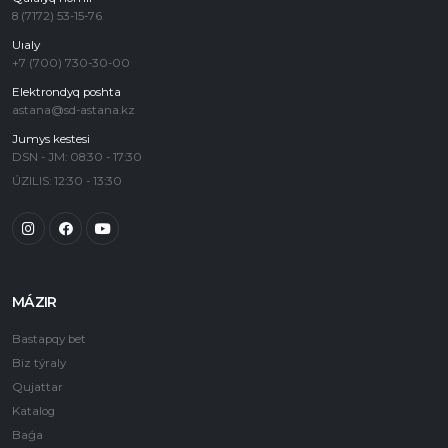
8 (7172) 53-15-76
Uıaly
+7 (700) 730-30-00
Elektrondyq poshta
astana@sd-astana.kz
Jumys kestesi
DSN - JM: 08:30 - 17:30
ÚZILIS: 12:30 - 13:30
MÁZIR
Bastapqy bet
Biz týraly
Qujattar
Katalog
Baǵa