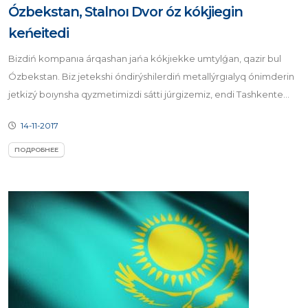
Ózbekstan, Stalnoı Dvor óz kókjiegin
keńeitedi
Bizdiń kompanıa árqashan jańa kókjıekke umtylǵan, qazir bul
Ózbekstan. Biz jetekshi óndirýshilerdiń metallýrgıalyq ónimderin
jetkizý boıynsha qyzmetimizdi sátti júrgizemiz, endi Tashkente...
14-11-2017
ПОДРОБНЕЕ