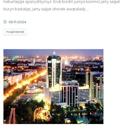
habarlaýǵa qýanyshtymyz. Endi bizdiń jumys kúnimiz jarty saǵat
buryn bastalyp, jarty saǵat ishinde aıaqtalady ...
05-11-2024
ПОДРОБНЕЕ