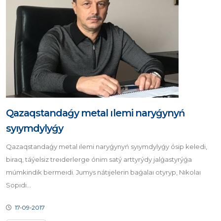
Qazaqstandaǵy metal ılemi naryǵynyń
syıymdylyǵy
Qazaqstandaǵy metal ılemi naryǵynyń syıymdylyǵy ósip keledi,
biraq, táýelsiz treıderlerge ónim satý arttyrýdy jalǵastyrýǵa
múmkindik bermeıdi. Jumys nátıjelerin baǵalaı otyryp, Nıkolaı
Sopıdı...
17-09-2017