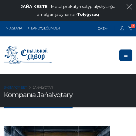
JAŃA KESTE
- Metal prokatyn satyp alýshylarǵa
arnalǵan jadynama -
Tolyǵyraq
0
ASTANA
BARLYQ BÓLIMDER
QAZ
BASTAPQY BET
JAŃALYQTAR
Kompanıa Jańalyqtary