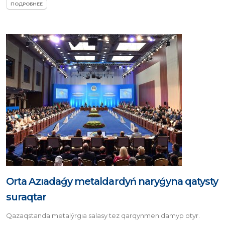
ПОДРОБНЕЕ
Orta Azıadaǵy metaldardyń naryǵyna qatysty
suraqtar
Qazaqstanda metalýrgıa salasy tez qarqynmen damyp otyr.