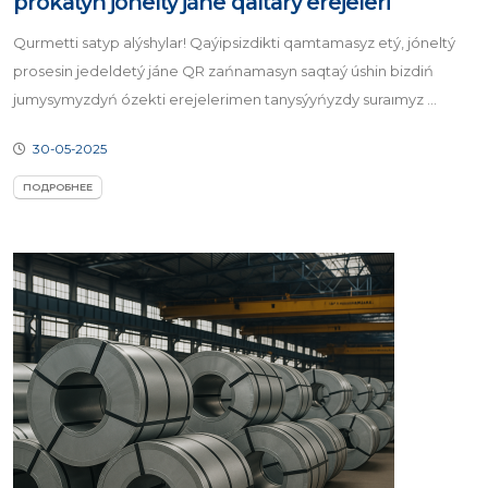
prokatyn jóneltý jáne qaıtarý erejeleri
Qurmetti satyp alýshylar! Qaýipsizdikti qamtamasyz etý, jóneltý
prosesin jedeldetý jáne QR zańnamasyn saqtaý úshin bizdiń
jumysymyzdyń ózekti erejelerimen tanysýyńyzdy suraımyz ...
30-05-2025
ПОДРОБНЕЕ