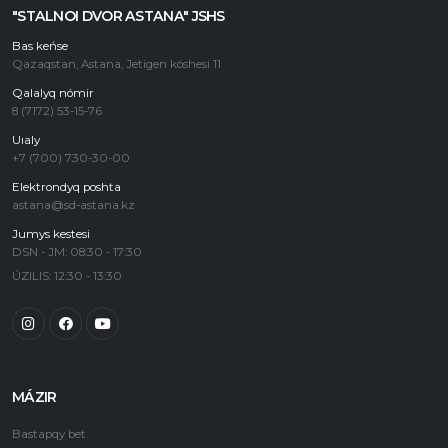
"STALNOI DVOR ASTANA" JSHS
Bas keńse
Qazaqstan, Astana, Jetigen kóshesi 11
Qalalyq nómir
8 (7172) 53-15-76
Uıaly
+7 (700) 730-30-00
Elektrondyq poshta
astana@sd-astana.kz
Jumys kestesi
DSN - JM: 08:30 - 17:30
ÚZILIS: 12:30 - 13:30
MÁZIR
Bastapqy bet