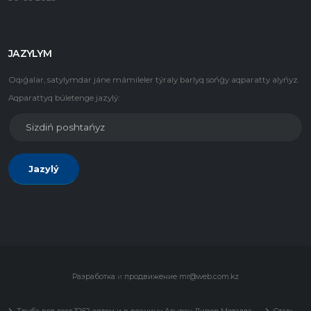
JAZYLYM
Oqıǵalar, satylymdar jáne mámileler týraly barlyq sońǵy aqparatty alyńyz.
Aqparattyq búletenge jazylý:
Jazylý
Разработка
и
продвижение
mr@web.com.kz