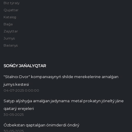
Biz týraly
Qujattar
Katalog
Baǵa
Zaýyttar
Jumys
Baılanys
SOŃǴY JAŃALYQTAR
"Stalnoı Dvor" kompanıasynyń shilde merekelerine arnalǵan
jumys kestesi
04-07-2025 0:00:00
Satyp alýshyǵa arnalǵan jadynama: metal prokatyn jóneltý jáne
qaıtarý erejeleri
30-05-2025
Ózbekstan qaptalǵan ónimderdi óndirý
30-05-2025