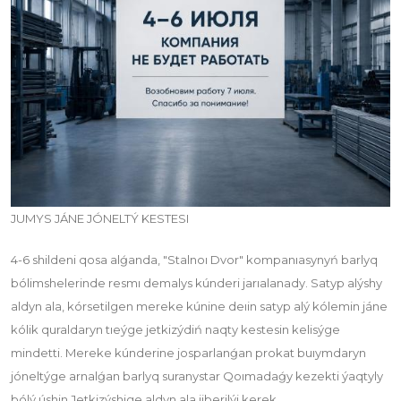
JUMYS JÁNE JÓNELTÝ KESTESI
4-6 shildeni qosa alǵanda, "Stalnoı Dvor" kompanıasynyń barlyq
bólimshelerinde resmı demalys kúnderi jarıalanady. Satyp alýshy
aldyn ala, kórsetilgen mereke kúnine deıin satyp alý kólemin jáne
kólik quraldaryn tıeýge jetkizýdiń naqty kestesin kelisýge
mindetti. Mereke kúnderine josparlanǵan prokat buıymdaryn
jóneltýge arnalǵan barlyq suranystar Qoımadaǵy kezekti ýaqtyly
bólý úshin Jetkizýshige aldyn ala jiberilýi kerek.