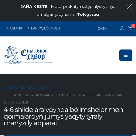
JAŃA KESTE
- Metal prokatyn satyp alýshylarǵa
arnalǵan jadynama -
Tolyǵyraq
0
ASTANA
BARLYQ BÓLIMDER
QAZ
BASTAPQY BET
JAŃALYQTAR
"STALNOI DVOR" KOMPANIASYNYŃ SHILDE MEREKELERINE ARNALǴAN
JUMYS KESTESI
4-6 shilde aralyǵynda bólimsheler men
qoımalardyń jumys ýaqyty týraly
mańyzdy aqparat