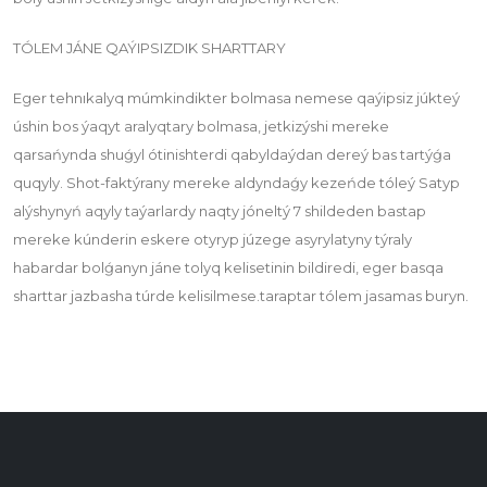
TÓLEM JÁNE QAÝIPSIZDIK SHARTTARY
Eger tehnıkalyq múmkindikter bolmasa nemese qaýipsiz júkteý
úshin bos ýaqyt aralyqtary bolmasa, jetkizýshi mereke
qarsańynda shuǵyl ótinishterdi qabyldaýdan dereý bas tartýǵa
quqyly. Shot-faktýrany mereke aldyndaǵy kezeńde tóleý Satyp
alýshynyń aqyly taýarlardy naqty jóneltý 7 shildeden bastap
mereke kúnderin eskere otyryp júzege asyrylatyny týraly
habardar bolǵanyn jáne tolyq kelisetinin bildiredi, eger basqa
sharttar jazbasha túrde kelisilmese.taraptar tólem jasamas buryn.