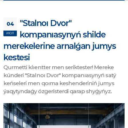
"Stalnoı Dvor"
04
kompanıasynyń shilde
ИЮЛ
merekelerine arnalǵan jumys
kestesi
Qurmetti klıentter men seriktester! Mereke
kúnderi "Stalnoı Dvor" kompanıasynyń satý
keńseleri men qoıma keshenderiniń jumys
ýaqytyndaǵy ózgeristerdi qarap shyǵyńyz.